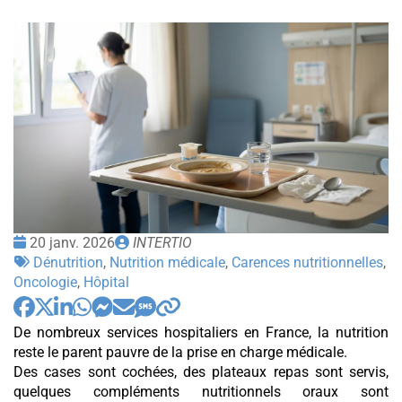
Dénutrition
silencieuse
à
l'hôpital
:
une
pathologie
discrète
à
fort
Date
Publié
20 janv. 2026
INTERTIO
impact
:
Tags
par
Dénutrition
,
Nutrition médicale
,
Carences nutritionnelles
,
clinique
:
Oncologie
,
Hôpital
De nombreux services hospitaliers en France, la nutrition
reste le parent pauvre de la prise en charge médicale.
Des cases sont cochées, des plateaux repas sont servis,
quelques compléments nutritionnels oraux sont