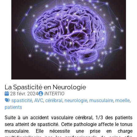
La Spasticité en Neurologie
Date
Publié
28 févr. 2024
INTERTIO
:
Tags
par
spasticité
,
AVC
,
cérébral
,
neurologie
,
musculaire
,
moelle
,
:
patients
Suite à un accident vasculaire cérébral, 1/3 des patients
sera atteint de spasticité. Cette pathologie affecte le tonus
musculaire. Elle nécessite une prise en charge