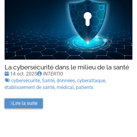
La cybersécurité dans le milieu de la santé
Date
Publié
14 oct. 2025
INTERTIO
:
Tags
par
cybersécurité
,
Santé
,
données
,
cyberattaque
,
:
établissement de santé
,
médical
,
patients
Lire la suite