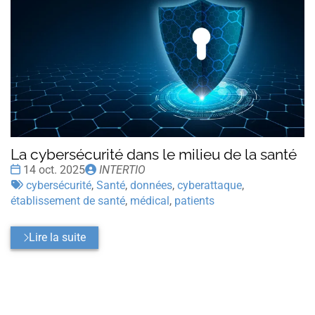
La cybersécurité dans le milieu de la santé
Date
Publié
14 oct. 2025
INTERTIO
:
Tags
par
cybersécurité
,
Santé
,
données
,
cyberattaque
,
:
établissement de santé
,
médical
,
patients
Lire la suite