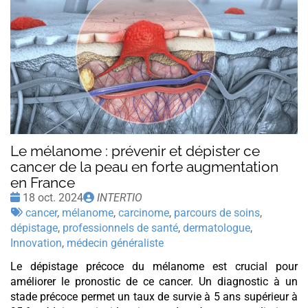
Le mélanome : prévenir et dépister ce
cancer de la peau en forte augmentation
en France
Date
Publié
18 oct. 2024
INTERTIO
:
Tags
par
cancer
,
mélanome
,
carcinome
,
parcours de soins
,
:
dépistage
,
professionnels de santé
,
dermatologue
,
Innovation
,
médecin généraliste
Le dépistage précoce du mélanome est crucial pour
améliorer le pronostic de ce cancer. Un diagnostic à un
stade précoce permet un taux de survie à 5 ans supérieur à