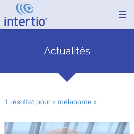
Toggl
navig
Actualités
1 résultat pour «
mélanome
»