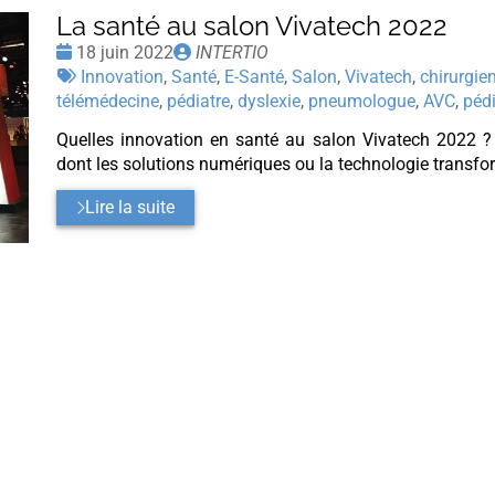
La santé au salon Vivatech 2022
Date
Publié
18 juin 2022
INTERTIO
:
Tags
par
Innovation
,
Santé
,
E-Santé
,
Salon
,
Vivatech
,
chirurgie
:
télémédecine
,
pédiatre
,
dyslexie
,
pneumologue
,
AVC
,
pédi
Quelles innovation en santé au salon Vivatech 2022 ?
dont les solutions numériques ou la technologie transfo
Lire la suite