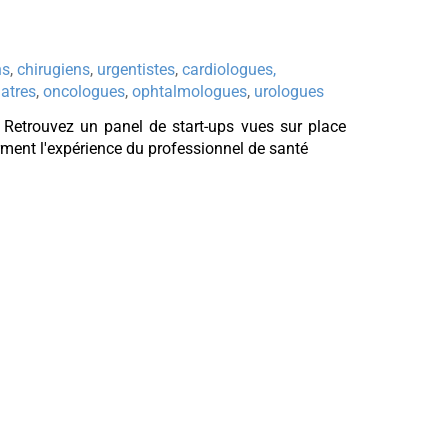
ns
,
chirugiens
,
urgentistes
,
cardiologues,
atres
,
oncologues
,
ophtalmologues
,
urologues
 Retrouvez un panel de start-ups vues sur place
rment l'expérience du professionnel de santé