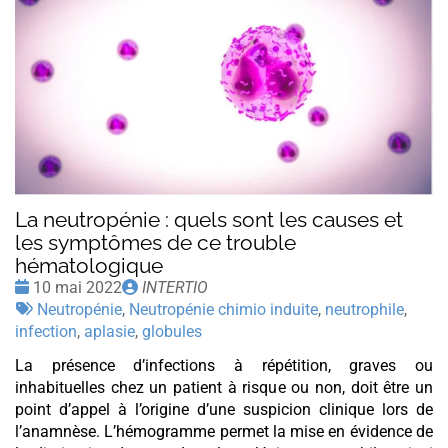
La neutropénie : quels sont les causes et
les symptômes de ce trouble
hématologique
Date
Publié
10 mai 2022
INTERTIO
:
Tags
par
Neutropénie
,
Neutropénie chimio induite
,
neutrophile
,
:
infection
,
aplasie
,
globules
La présence d’infections à répétition, graves ou
inhabituelles chez un patient à risque ou non, doit être un
point d’appel à l’origine d’une suspicion clinique lors de
l’anamnèse. L’hémogramme permet la mise en évidence de