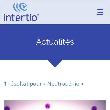
Toggl
navig
Actualités
1 résultat pour «
Neutropénie
»